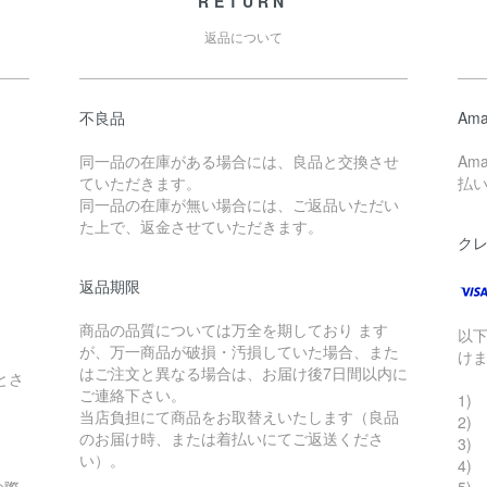
RETURN
返品について
不良品
Ama
同一品の在庫がある場合には、良品と交換させ
Am
ていただきます。
払
同一品の在庫が無い場合には、ご返品いただい
た上で、返金させていただきます。
ク
返品期限
商品の品質については万全を期しており ます
以
が、万一商品が破損・汚損していた場合、また
け
はご注文と異なる場合は、お届け後7日間以内に
とさ
ご連絡下さい。
1) 
当店負担にて商品をお取替えいたします（良品
2)
のお届け時、または着払いにてご返送くださ
3) 
い）。
4)