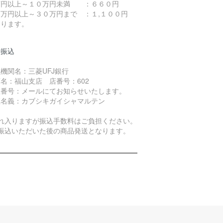
万円以上～１０万円未満 ：６６０円
０万円以上～３０万円まで ：１,１００円
なります。
行振込
機関名：三菱UFJ銀行
名：福山支店 店番号：602
座番号：メールにてお知らせいたします。
座名義：カブシキガイシャマルテン
恐れ入りますが振込手数料はご負担ください。
お振込いただいた後の商品発送となります。