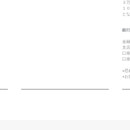
３
１
と
銀
金融
支店
口
口
※
※