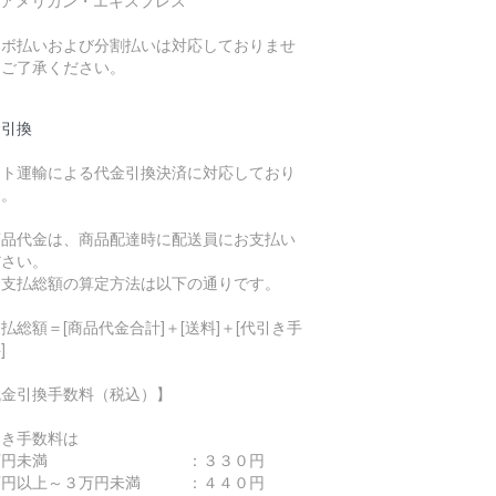
 アメリカン・エキスプレス
リボ払いおよび分割払いは対応しておりませ
。ご了承ください。
金引換
マト運輸による代金引換決済に対応しており
す。
商品代金は、商品配達時に配送員にお支払い
ださい。
お支払総額の算定方法は以下の通りです。
払総額＝[商品代金合計]＋[送料]＋[代引き手
]
代金引換手数料（税込）】
引き手数料は
万円未満 ：３３０円
万円以上～３万円未満 ：４４０円