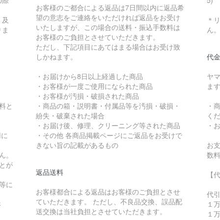
の際
5)
お客様のご都合による返品は7日間以内に返品希
望の意志をご連絡をいただければ返品をお受け
、及
＊
いたしますが、この場合の送料・振込手数料は
りま
ん
お客様のご負担とさせていただきます。
ただし、下記項目にあてはまる場合はお受け致
しかねます。
代
・お届けから8日以上経過した商品
ヤ
・お客様が一度ご使用になられた商品
ま
・お客様が汚損・破損された商品
無料と
・商品の箱・説明書・付属品等を汚損・破損・
・
紛失・破棄された場合
く
・お届け後、修理、クリーニング等された商品
・
用に
・その他 各商品掲載ページにご返品をお受けで
。
きない旨の記載があるもの
お支
ん。
数料
とが
返品送料
【
等に
お客様都合による返品はお客様のご負担とさせ
。
代
ていただきます。 ただし、不良品交換、誤品配
さ
１
送交換は当社負担とさせていただきます。
１