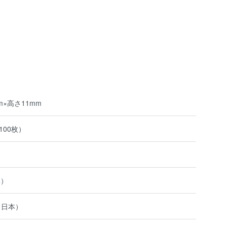
m×高さ11mm
100枚）
本）
（日本）