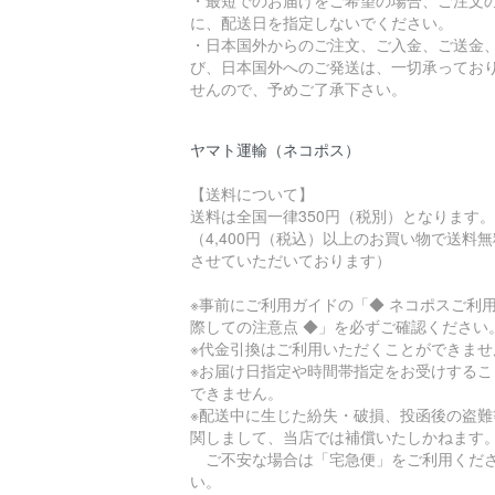
・最短でのお届けをご希望の場合、ご注文
に、配送日を指定しないでください。
・日本国外からのご注文、ご入金、ご送金
び、日本国外へのご発送は、一切承ってお
せんので、予めご了承下さい。
ヤマト運輸（ネコポス）
【送料について】
送料は全国一律350円（税別）となります。
（4,400円（税込）以上のお買い物で送料
させていただいております）
※事前にご利用ガイドの「◆ ネコポスご利
際しての注意点 ◆」を必ずご確認ください
※代金引換はご利用いただくことができませ
※お届け日指定や時間帯指定をお受けするこ
できません。
※配送中に生じた紛失・破損、投函後の盗難
関しまして、当店では補償いたしかねます
ご不安な場合は「宅急便」をご利用くだ
い。