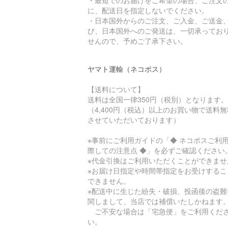
・最短でのお届けをご希望の場合、ご注文
に、配送日を指定しないでください。
・日本国外からのご注文、ご入金、ご送金
び、日本国外へのご発送は、一切承ってお
せんので、予めご了承下さい。
ヤマト運輸（ネコポス）
【送料について】
送料は全国一律350円（税別）となります。
（4,400円（税込）以上のお買い物で送料
させていただいております）
※事前にご利用ガイドの「◆ ネコポスご利
際しての注意点 ◆」を必ずご確認ください
※代金引換はご利用いただくことができませ
※お届け日指定や時間帯指定をお受けするこ
できません。
※配送中に生じた紛失・破損、投函後の盗難
関しまして、当店では補償いたしかねます
ご不安な場合は「宅急便」をご利用くだ
い。