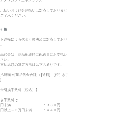
 アメリカン・エキスプレス
リボ払いおよび分割払いは対応しておりませ
。ご了承ください。
金引換
マト運輸による代金引換決済に対応しており
す。
商品代金は、商品配達時に配送員にお支払い
ださい。
お支払総額の算定方法は以下の通りです。
払総額＝[商品代金合計]＋[送料]＋[代引き手
]
代金引換手数料（税込）】
引き手数料は
万円未満 ：３３０円
万円以上～３万円未満 ：４４０円