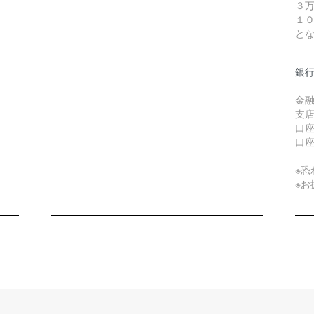
３
１
と
銀
金融
支店
口
口
※
※