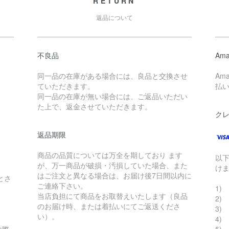
RETURN
返品について
不良品
Ama
同一品の在庫がある場合には、良品と交換させ
Am
ていただきます。
払
同一品の在庫が無い場合には、ご返品いただい
た上で、返金させていただきます。
ク
返品期限
商品の品質については万全を期しており ます
以
が、万一商品が破損・汚損していた場合、また
け
はご注文と異なる場合は、お届け後7日間以内に
とさ
ご連絡下さい。
1) 
当店負担にて商品をお取替えいたします（良品
2)
のお届け時、または着払いにてご返送くださ
3) 
い）。
4)