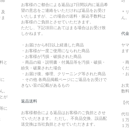
の際
5)
お客様のご都合による返品は7日間以内に返品希
望の意志をご連絡をいただければ返品をお受け
、及
＊
いたしますが、この場合の送料・振込手数料は
りま
ん
お客様のご負担とさせていただきます。
ただし、下記項目にあてはまる場合はお受け致
しかねます。
代
・お届けから8日以上経過した商品
ヤ
・お客様が一度ご使用になられた商品
ま
・お客様が汚損・破損された商品
無料と
・商品の箱・説明書・付属品等を汚損・破損・
・
紛失・破棄された場合
く
・お届け後、修理、クリーニング等された商品
・
用に
・その他 各商品掲載ページにご返品をお受けで
。
きない旨の記載があるもの
お支
ん。
数料
とが
返品送料
【
等に
お客様都合による返品はお客様のご負担とさせ
。
代
ていただきます。 ただし、不良品交換、誤品配
さ
１
送交換は当社負担とさせていただきます。
１