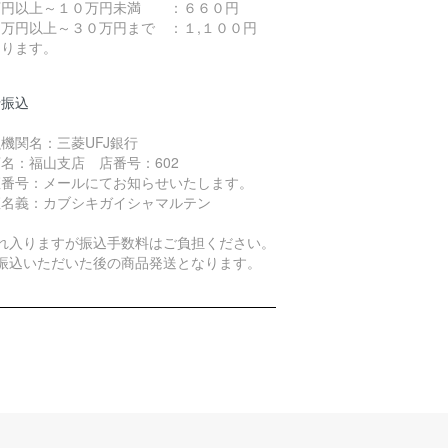
万円以上～１０万円未満 ：６６０円
０万円以上～３０万円まで ：１,１００円
なります。
行振込
機関名：三菱UFJ銀行
名：福山支店 店番号：602
座番号：メールにてお知らせいたします。
座名義：カブシキガイシャマルテン
恐れ入りますが振込手数料はご負担ください。
お振込いただいた後の商品発送となります。