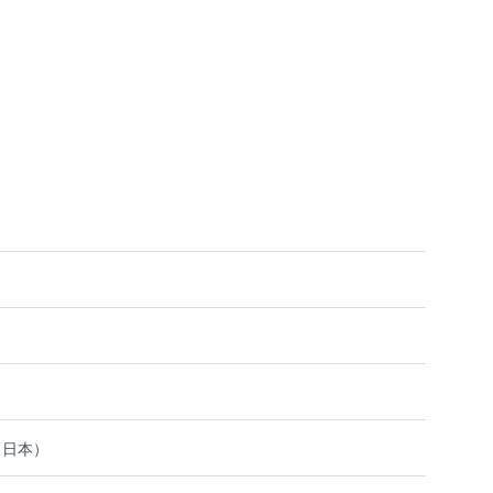
）
（日本）