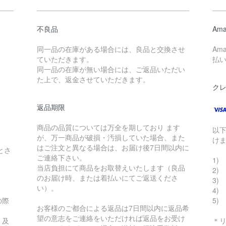
不良品
Ama
同一品の在庫がある場合には、良品と交換させ
Am
ていただきます。
払
同一品の在庫が無い場合には、ご返品いただい
た上で、返金させていただきます。
ク
返品期限
商品の品質については万全を期しており ます
以
が、万一商品が破損・汚損していた場合、また
け
はご注文と異なる場合は、お届け後7日間以内に
とさ
ご連絡下さい。
1) 
当店負担にて商品をお取替えいたします（良品
2)
のお届け時、または着払いにてご返送くださ
3) 
い）。
4)
の際
5)
お客様のご都合による返品は7日間以内に返品希
望の意志をご連絡をいただければ返品をお受け
、及
＊