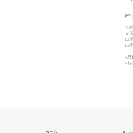
銀
金融
支店
口
口
※
※
ホーム
メル