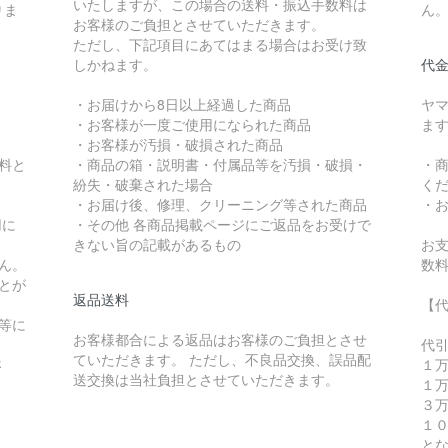
いたしますが、この場合の送料・振込手数料は
りま
ん
お客様のご負担とさせていただきます。
ただし、下記項目にあてはまる場合はお受け致
しかねます。
代
・お届けから8日以上経過した商品
ヤ
・お客様が一度ご使用になられた商品
ま
・お客様が汚損・破損された商品
無料と
・商品の箱・説明書・付属品等を汚損・破損・
・
紛失・破棄された場合
く
・お届け後、修理、クリーニング等された商品
・
用に
・その他 各商品掲載ページにご返品をお受けで
。
きない旨の記載があるもの
お支
ん。
数料
とが
返品送料
【
等に
お客様都合による返品はお客様のご負担とさせ
。
代
ていただきます。 ただし、不良品交換、誤品配
さ
１
送交換は当社負担とさせていただきます。
１
３
１
と