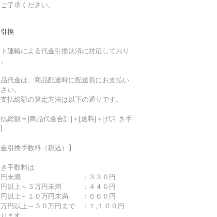
。ご了承ください。
金引換
マト運輸による代金引換決済に対応しており
す。
商品代金は、商品配達時に配送員にお支払い
ださい。
お支払総額の算定方法は以下の通りです。
払総額＝[商品代金合計]＋[送料]＋[代引き手
]
代金引換手数料（税込）】
引き手数料は
万円未満 ：３３０円
万円以上～３万円未満 ：４４０円
万円以上～１０万円未満 ：６６０円
０万円以上～３０万円まで ：１,１００円
なります。