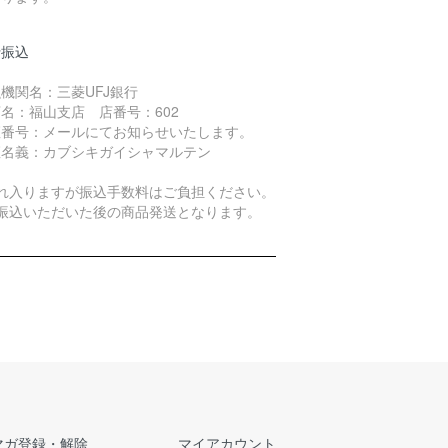
行振込
機関名：三菱UFJ銀行
名：福山支店 店番号：602
座番号：メールにてお知らせいたします。
座名義：カブシキガイシャマルテン
恐れ入りますが振込手数料はご負担ください。
お振込いただいた後の商品発送となります。
マガ登録・解除
マイアカウント