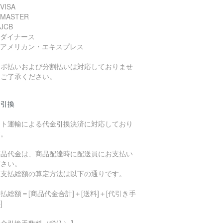
VISA
 MASTER
JCB
 ダイナース
 アメリカン・エキスプレス
リボ払いおよび分割払いは対応しておりませ
。ご了承ください。
金引換
マト運輸による代金引換決済に対応しており
す。
商品代金は、商品配達時に配送員にお支払い
ださい。
お支払総額の算定方法は以下の通りです。
払総額＝[商品代金合計]＋[送料]＋[代引き手
]
代金引換手数料（税込）】