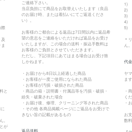
ご連絡下さい。
1) 
当店負担にて商品をお取替えいたします（良品
2)
のお届け時、または着払いにてご返送くださ
3) 
い）。
4)
の際
5)
お客様のご都合による返品は7日間以内に返品希
望の意志をご連絡をいただければ返品をお受け
、及
＊
いたしますが、この場合の送料・振込手数料は
りま
ん
お客様のご負担とさせていただきます。
ただし、下記項目にあてはまる場合はお受け致
しかねます。
代
・お届けから8日以上経過した商品
ヤ
・お客様が一度ご使用になられた商品
ま
・お客様が汚損・破損された商品
無料と
・商品の箱・説明書・付属品等を汚損・破損・
・
紛失・破棄された場合
く
・お届け後、修理、クリーニング等された商品
・
用に
・その他 各商品掲載ページにご返品をお受けで
。
きない旨の記載があるもの
お支
ん。
数料
とが
返品送料
【