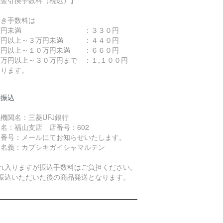
引き手数料は
万円未満 ：３３０円
万円以上～３万円未満 ：４４０円
万円以上～１０万円未満 ：６６０円
０万円以上～３０万円まで ：１,１００円
なります。
行振込
機関名：三菱UFJ銀行
名：福山支店 店番号：602
座番号：メールにてお知らせいたします。
座名義：カブシキガイシャマルテン
恐れ入りますが振込手数料はご負担ください。
お振込いただいた後の商品発送となります。