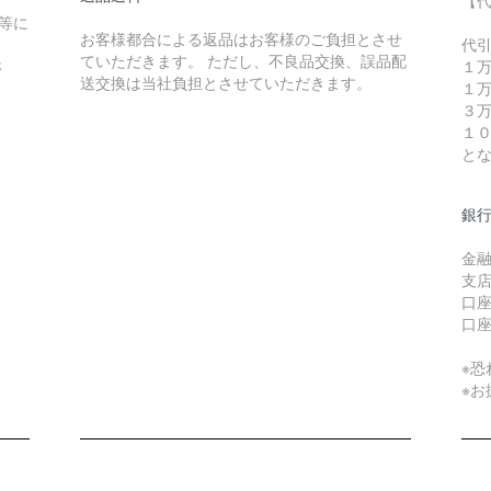
等に
お客様都合による返品はお客様のご負担とさせ
。
代
ていただきます。 ただし、不良品交換、誤品配
さ
１
送交換は当社負担とさせていただきます。
１
３
１
と
銀
金融
支店
口
口
※
※