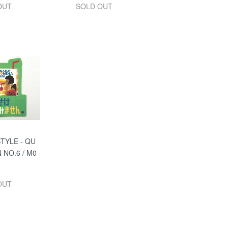
OUT
SOLD OUT
TYLE - QU
 NO.6 / M0
OUT