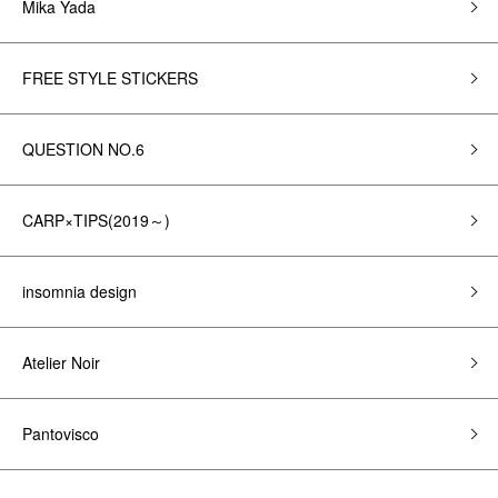
Mika Yada
FREE STYLE STICKERS
QUESTION NO.6
CARP×TIPS(2019～)
insomnia design
Atelier Noir
Pantovisco