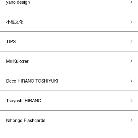
yano design
小徑文化
TIPS
MiriKulo:rer
Deco HIRANO TOSHIYUKI
Tsuyoshi HIRANO
Nihongo Flashcards