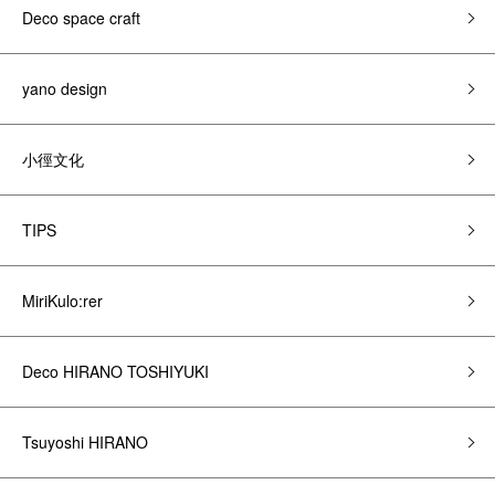
Deco space craft
yano design
小徑文化
TIPS
MiriKulo:rer
Deco HIRANO TOSHIYUKI
Tsuyoshi HIRANO